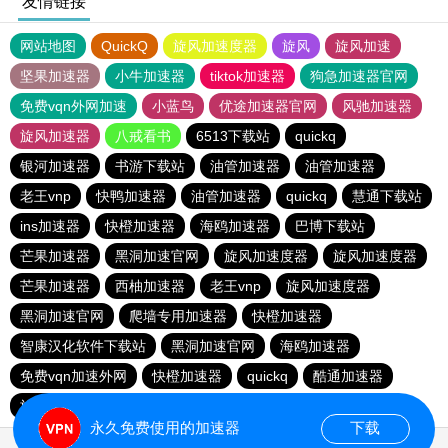
友情链接
网站地图
QuickQ
旋风加速度器
旋风
旋风加速
坚果加速器
小牛加速器
tiktok加速器
狗急加速器官网
免费vqn外网加速
小蓝鸟
优途加速器官网
风驰加速器
旋风加速器
八戒看书
6513下载站
quickq
银河加速器
书游下载站
油管加速器
油管加速器
老王vnp
快鸭加速器
油管加速器
quickq
慧通下载站
ins加速器
快橙加速器
海鸥加速器
巴博下载站
芒果加速器
黑洞加速官网
旋风加速度器
旋风加速度器
芒果加速器
西柚加速器
老王vnp
旋风加速度器
黑洞加速官网
爬墙专用加速器
快橙加速器
智康汉化软件下载站
黑洞加速官网
海鸥加速器
免费vqn加速外网
快橙加速器
quickq
酷通加速器
旋风加速度器
永久免费使用的加速器
下载