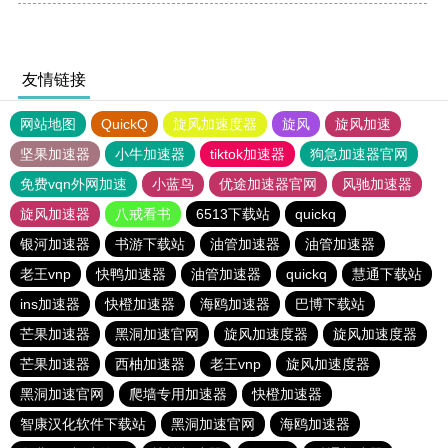
友情链接
网站地图
QuickQ
旋风加速度器
旋风
旋风加速
坚果加速器
小牛加速器
tiktok加速器
狗急加速器官网
免费vqn外网加速
小蓝鸟
优途加速器官网
风驰加速器
旋风加速器
八戒看书
6513下载站
quickq
银河加速器
书游下载站
油管加速器
油管加速器
老王vnp
快鸭加速器
油管加速器
quickq
慧通下载站
ins加速器
快橙加速器
海鸥加速器
巴博下载站
芒果加速器
黑洞加速官网
旋风加速度器
旋风加速度器
芒果加速器
西柚加速器
老王vnp
旋风加速度器
黑洞加速官网
爬墙专用加速器
快橙加速器
智康汉化软件下载站
黑洞加速官网
海鸥加速器