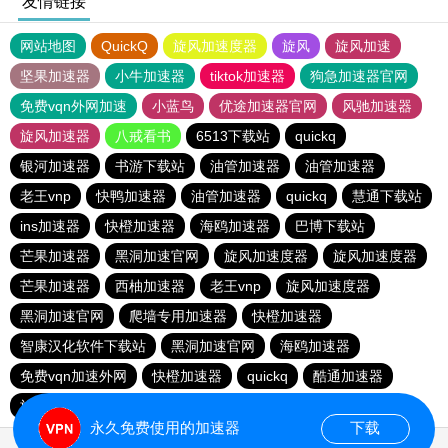
友情链接
网站地图
QuickQ
旋风加速度器
旋风
旋风加速
坚果加速器
小牛加速器
tiktok加速器
狗急加速器官网
免费vqn外网加速
小蓝鸟
优途加速器官网
风驰加速器
旋风加速器
八戒看书
6513下载站
quickq
银河加速器
书游下载站
油管加速器
油管加速器
老王vnp
快鸭加速器
油管加速器
quickq
慧通下载站
ins加速器
快橙加速器
海鸥加速器
巴博下载站
芒果加速器
黑洞加速官网
旋风加速度器
旋风加速度器
芒果加速器
西柚加速器
老王vnp
旋风加速度器
黑洞加速官网
爬墙专用加速器
快橙加速器
智康汉化软件下载站
黑洞加速官网
海鸥加速器
免费vqn加速外网
快橙加速器
quickq
酷通加速器
旋风加速度器
永久免费使用的加速器
下载