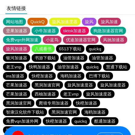
友情链接
网站地图
QuickQ
旋风加速度器
旋风
旋风加速
坚果加速器
小牛加速器
tiktok加速器
狗急加速器官网
免费vqn外网加速
小蓝鸟
优途加速器官网
风驰加速器
旋风加速器
八戒看书
6513下载站
quickq
银河加速器
书游下载站
油管加速器
油管加速器
老王vnp
快鸭加速器
油管加速器
quickq
慧通下载站
ins加速器
快橙加速器
海鸥加速器
巴博下载站
芒果加速器
黑洞加速官网
旋风加速度器
旋风加速度器
芒果加速器
西柚加速器
老王vnp
旋风加速度器
黑洞加速官网
爬墙专用加速器
快橙加速器
智康汉化软件下载站
黑洞加速官网
海鸥加速器
免费vqn加速外网
快橙加速器
quickq
酷通加速器
旋风加速度器