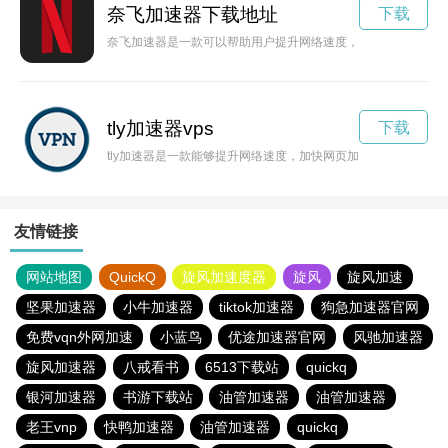
奈飞加速器下载地址
下载
奈飞加速器是一款可以帮助用户提升网络速度，让奈飞等流媒体
tly加速器vps
下载
tly加速器是一款能够提升网络速度，加快网页加载和下载速度的
友情链接
网站地图
QuickQ
旋风加速度器
旋风
旋风加速
坚果加速器
小牛加速器
tiktok加速器
狗急加速器官网
免费vqn外网加速
小蓝鸟
优途加速器官网
风驰加速器
旋风加速器
八戒看书
6513下载站
quickq
银河加速器
书游下载站
油管加速器
油管加速器
老王vnp
快鸭加速器
油管加速器
quickq