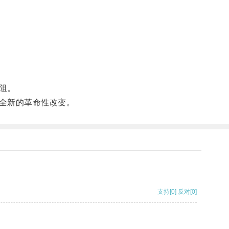
阻。
全新的革命性改变。
支持
[0]
反对
[0]