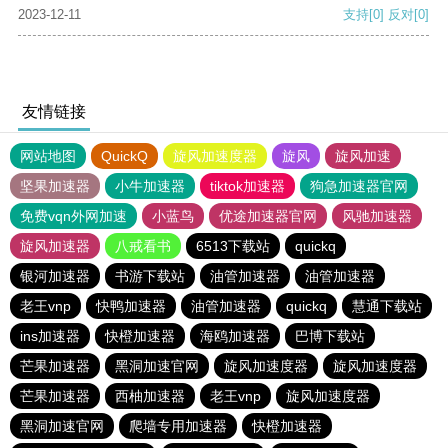
2023-12-11
支持
[0]
反对
[0]
友情链接
网站地图
QuickQ
旋风加速度器
旋风
旋风加速
坚果加速器
小牛加速器
tiktok加速器
狗急加速器官网
免费vqn外网加速
小蓝鸟
优途加速器官网
风驰加速器
旋风加速器
八戒看书
6513下载站
quickq
银河加速器
书游下载站
油管加速器
油管加速器
老王vnp
快鸭加速器
油管加速器
quickq
慧通下载站
ins加速器
快橙加速器
海鸥加速器
巴博下载站
芒果加速器
黑洞加速官网
旋风加速度器
旋风加速度器
芒果加速器
西柚加速器
老王vnp
旋风加速度器
黑洞加速官网
爬墙专用加速器
快橙加速器