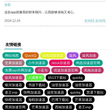
游客
这款app就像我的财务顾问，让我能够省钱又省心。
2024-12-24
支持
[0]
反对
[0]
友情链接
网站地图
QuickQ
旋风加速度器
旋风
旋风加速
坚果加速器
小牛加速器
tiktok加速器
狗急加速器官网
免费vqn外网加速
小蓝鸟
优途加速器官网
风驰加速器
旋风加速器
八戒看书
6513下载站
quickq
银河加速器
书游下载站
油管加速器
油管加速器
老王vnp
快鸭加速器
油管加速器
quickq
慧通下载站
快橙加速器
海鸥加速器
巴博下载站
芒果加速器
黑洞加速官网
芒果加速器
西柚加速器
老王vnp