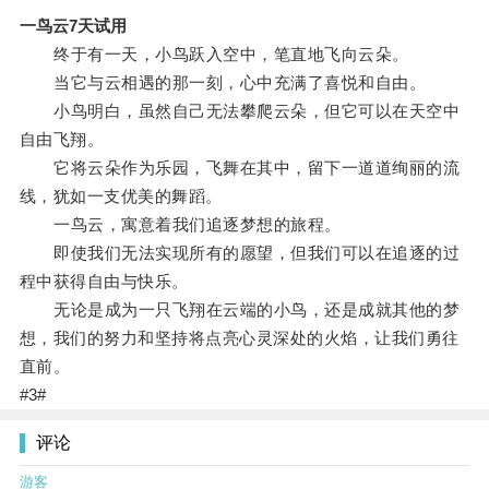
一鸟云7天试用
终于有一天，小鸟跃入空中，笔直地飞向云朵。
当它与云相遇的那一刻，心中充满了喜悦和自由。
小鸟明白，虽然自己无法攀爬云朵，但它可以在天空中
自由飞翔。
它将云朵作为乐园，飞舞在其中，留下一道道绚丽的流
线，犹如一支优美的舞蹈。
一鸟云，寓意着我们追逐梦想的旅程。
即使我们无法实现所有的愿望，但我们可以在追逐的过
程中获得自由与快乐。
无论是成为一只飞翔在云端的小鸟，还是成就其他的梦
想，我们的努力和坚持将点亮心灵深处的火焰，让我们勇往
直前。
#3#
评论
游客