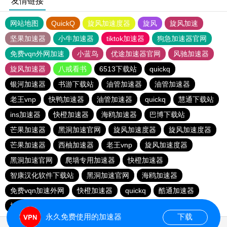
友情链接
网站地图
QuickQ
旋风加速度器
旋风
旋风加速
坚果加速器
小牛加速器
tiktok加速器
狗急加速器官网
免费vqn外网加速
小蓝鸟
优途加速器官网
风驰加速器
旋风加速器
八戒看书
6513下载站
quickq
银河加速器
书游下载站
油管加速器
油管加速器
老王vnp
快鸭加速器
油管加速器
quickq
慧通下载站
ins加速器
快橙加速器
海鸥加速器
巴博下载站
芒果加速器
黑洞加速官网
旋风加速度器
旋风加速度器
芒果加速器
西柚加速器
老王vnp
旋风加速度器
黑洞加速官网
爬墙专用加速器
快橙加速器
智康汉化软件下载站
黑洞加速官网
海鸥加速器
免费vqn加速外网
快橙加速器
quickq
酷通加速器
旋风加速度器
永久免费使用的加速器
下载