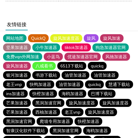
友情链接
网站地图
QuickQ
旋风加速度器
旋风
旋风加速
坚果加速器
小牛加速器
tiktok加速器
狗急加速器官网
免费vqn外网加速
小蓝鸟
优途加速器官网
风驰加速器
旋风加速器
八戒看书
6513下载站
quickq
银河加速器
书游下载站
油管加速器
油管加速器
老王vnp
快鸭加速器
油管加速器
quickq
慧通下载站
ins加速器
快橙加速器
海鸥加速器
巴博下载站
芒果加速器
黑洞加速官网
旋风加速度器
旋风加速度器
芒果加速器
西柚加速器
老王vnp
旋风加速度器
黑洞加速官网
爬墙专用加速器
快橙加速器
智康汉化软件下载站
黑洞加速官网
海鸥加速器