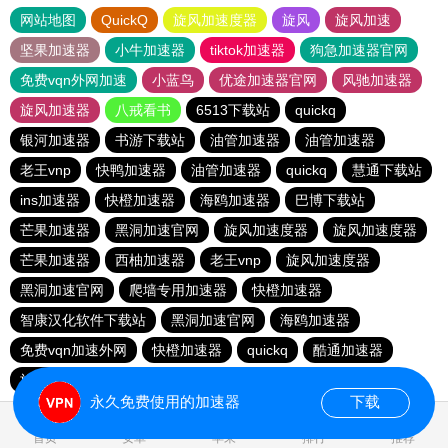
网站地图
QuickQ
旋风加速度器
旋风
旋风加速
坚果加速器
小牛加速器
tiktok加速器
狗急加速器官网
免费vqn外网加速
小蓝鸟
优途加速器官网
风驰加速器
旋风加速器
八戒看书
6513下载站
quickq
银河加速器
书游下载站
油管加速器
油管加速器
老王vnp
快鸭加速器
油管加速器
quickq
慧通下载站
ins加速器
快橙加速器
海鸥加速器
巴博下载站
芒果加速器
黑洞加速官网
旋风加速度器
旋风加速度器
芒果加速器
西柚加速器
老王vnp
旋风加速度器
黑洞加速官网
爬墙专用加速器
快橙加速器
智康汉化软件下载站
黑洞加速官网
海鸥加速器
免费vqn加速外网
快橙加速器
quickq
酷通加速器
旋风加速度器
永久免费使用的加速器
下载
0.116406s
首页
安卓
苹果
排行
推荐