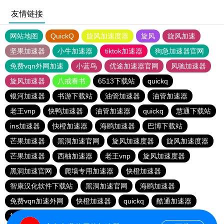
友情链接
网站地图
QuickQ
旋风加速度器
旋风
旋风加速
坚果加速器
小牛加速器
tiktok加速器
狗急加速器官网
免费vqn外网加速
小蓝鸟
优途加速器官网
风驰加速器
旋风加速器
八戒看书
6513下载站
quickq
银河加速器
书游下载站
油管加速器
油管加速器
老王vnp
快鸭加速器
油管加速器
quickq
慧通下载站
ins加速器
快橙加速器
海鸥加速器
巴博下载站
芒果加速器
黑洞加速官网
旋风加速度器
旋风加速度器
芒果加速器
西柚加速器
老王vnp
旋风加速度器
黑洞加速官网
爬墙专用加速器
快橙加速器
智康汉化软件下载站
黑洞加速官网
海鸥加速器
免费vqn加速外网
快橙加速器
quickq
酷通加速器
旋风加速度器