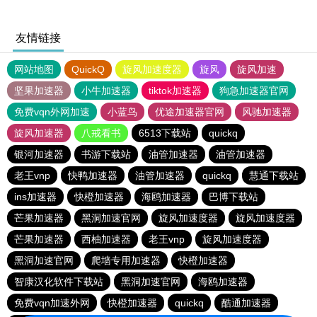
友情链接
网站地图
QuickQ
旋风加速度器
旋风
旋风加速
坚果加速器
小牛加速器
tiktok加速器
狗急加速器官网
免费vqn外网加速
小蓝鸟
优途加速器官网
风驰加速器
旋风加速器
八戒看书
6513下载站
quickq
银河加速器
书游下载站
油管加速器
油管加速器
老王vnp
快鸭加速器
油管加速器
quickq
慧通下载站
ins加速器
快橙加速器
海鸥加速器
巴博下载站
芒果加速器
黑洞加速官网
旋风加速度器
旋风加速度器
芒果加速器
西柚加速器
老王vnp
旋风加速度器
黑洞加速官网
爬墙专用加速器
快橙加速器
智康汉化软件下载站
黑洞加速官网
海鸥加速器
免费vqn加速外网
快橙加速器
quickq
酷通加速器