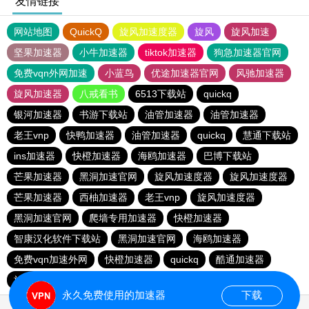
友情链接
网站地图
QuickQ
旋风加速度器
旋风
旋风加速
坚果加速器
小牛加速器
tiktok加速器
狗急加速器官网
免费vqn外网加速
小蓝鸟
优途加速器官网
风驰加速器
旋风加速器
八戒看书
6513下载站
quickq
银河加速器
书游下载站
油管加速器
油管加速器
老王vnp
快鸭加速器
油管加速器
quickq
慧通下载站
ins加速器
快橙加速器
海鸥加速器
巴博下载站
芒果加速器
黑洞加速官网
旋风加速度器
旋风加速度器
芒果加速器
西柚加速器
老王vnp
旋风加速度器
黑洞加速官网
爬墙专用加速器
快橙加速器
智康汉化软件下载站
黑洞加速官网
海鸥加速器
免费vqn加速外网
快橙加速器
quickq
酷通加速器
旋风加速度器
永久免费使用的加速器
下载